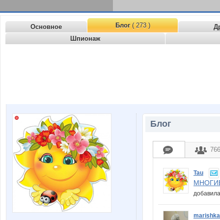
Блог
( 273 )
Основное
Д
Шпионаж
Блог
76
Tau
МНОГИЕ
добавила
marishk