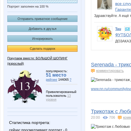
все слу
Портрет заполнен на 100 %
Гаранти
Здравствуйте. А ещё 
Отправить приватное сообщение
Tau
Добавить в друзья
ФУТБОЛ
Игнорировать
ДОЗАКАЗ
Сделать подарок
Покупаем вместе: БОЛЬШОЙ ШОПИНГ
(взрослый)
Serenada - трик
комментировать
популярность:
51 место
рейтинг
144065
?
www.nn.ru/community/pv/
Привилегированный
пользователь
13
уровня
Трикотаж с Любо
20:00
706
комм
Статистика портрета:
сейчас просматривают портрет - 0