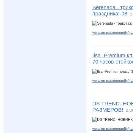
Serenada - трик
праздника!-98
2
www.nn.ru/community/pv/m
Ilsa -Premium 
70 часов стойко
www.nn.ru/community/pv/m
DS TREND- НО
РАЗМЕРОВ!
27.0
www.nn.ru/community/pv/m