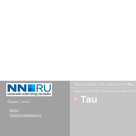
Персональный сайт пользователя
Tau
:
портрет № 83885 зарегистрирован в 200
Tau
Привет, Гость !
-
Войти
-
Зарегистрироваться