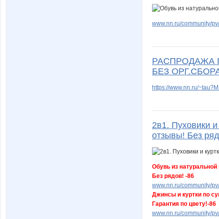
www.nn.ru/community/pv/
РАСПРОДАЖА П
БЕЗ ОРГ.СБОРА
https://www.nn.ru/~tau
2в1. Пуховики и
отзывы! Без ряд
Обувь из натуральной к
Без рядов! -86
www.nn.ru/community/pv/
Джинсы и куртки по су
Гарантия по цвету!-86
www.nn.ru/community/pv/