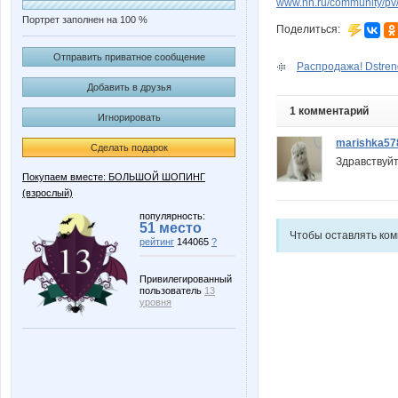
www.nn.ru/community/pv/
Портрет заполнен на 100 %
Поделиться:
Отправить приватное сообщение
Распродажа! Dstrend
Добавить в друзья
1 комментарий
Игнорировать
marishka57
Сделать подарок
Здравствуйт
Покупаем вместе: БОЛЬШОЙ ШОПИНГ
(взрослый)
популярность:
51 место
Чтобы оставлять ко
рейтинг
144065
?
Привилегированный
пользователь
13
уровня