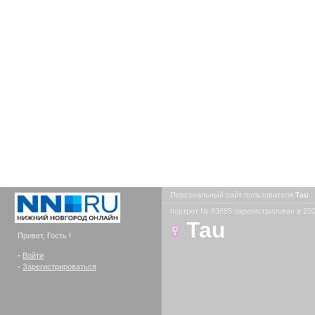
Персональный сайт пользователя
Tau
:
портрет № 83885 зарегистрирован в 200
Tau
Привет, Гость !
-
Войти
-
Зарегистрироваться