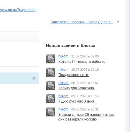
u.www.nn.ru/?page=blog
Трикотаж с Любовью (Lovetex) для в...
Новые записи в блогах
nikom
21.07.2026 в 09:00
Хотел в IT - попал в рабство.
nikom
18.07.2026 в 19:19
Полдневное лето.
nikom
08.07.2026 в 13:07
Азбука для Буратино.
nikom
05.06.2026 в 15:55
К Дню русского языка.
nikom
05.06.2026 в 10:32
В связи с пмэф-26 напомним, как
они раззоряли Россию.