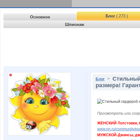
Блог
( 273 )
Основное
Шпионаж
Стильный
>
Блог
размера! Гарант
Просмотреть или сохр
ЖЕНСКИЙ-Толстовки, бл
www.nn.ru/community/pv/m
МУЖСКОЙ-Джинсы, джогг