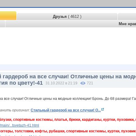
Друзья
( 4612 )
Мне нра
 гардероб на все случаи! Отличные цены на модн
ия по цвету!-41
31.10.2022 в 21:19
721
анить оригинал:
Стильный гардероб на все случаи! О...
узки, спортивные костюмы, платья, брюки, кардиганы, куртки, пуховики, 
ain/...tsvetazh-41.html
еры, толстовки, кофты, рубашки, спортивные костюмы, куртки, пуховики,