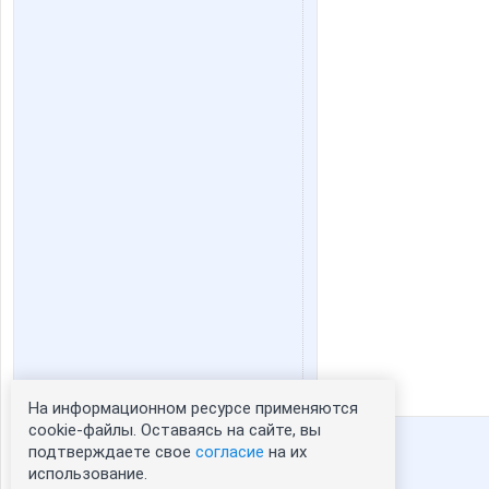
На информационном ресурсе применяются
Статистика портрета:
cookie-файлы. Оставаясь на сайте, вы
подтверждаете свое
согласие
на их
сейчас просматривают портрет - 0
использование.
зарегистрированные пользователи