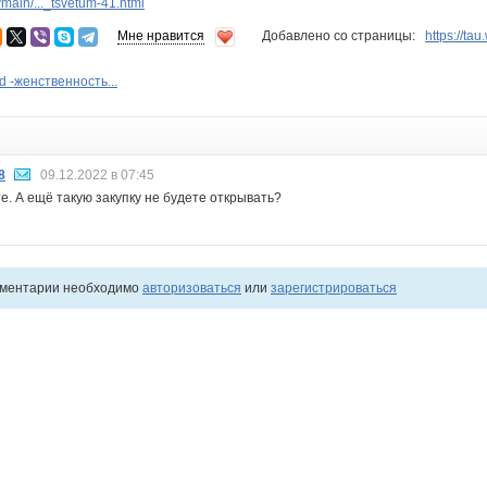
main/..._tsvetum-41.html
Мне нравится
Добавлено со страницы:
https://ta
 -женственность...
8
09.12.2022 в 07:45
е. А ещё такую закупку не будете открывать?
мментарии необходимо
авторизоваться
или
зарегистрироваться