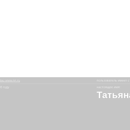
tau.www.nn.ru
пользователь имеет с
8 году
настоящее имя:
Татьян