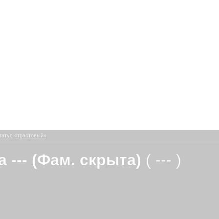
татус
«трастовый»
а --- (Фам. скрыта)
( --- )