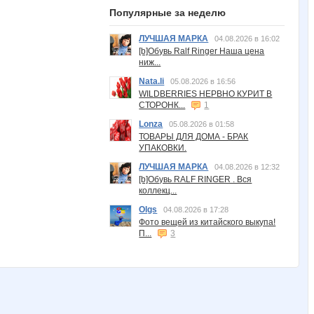
Популярные за неделю
ЛУЧШАЯ МАРКА
04.08.2026 в 16:02
[b]Обувь Ralf Ringer Наша цена
ниж...
Nata.li
05.08.2026 в 16:56
WILDBERRIES НЕРВНО КУРИТ В
СТОРОНК...
1
Lonza
05.08.2026 в 01:58
ТОВАРЫ ДЛЯ ДОМА - БРАК
УПАКОВКИ.
ЛУЧШАЯ МАРКА
04.08.2026 в 12:32
[b]Обувь RALF RINGER . Вся
коллекц...
Olgs
04.08.2026 в 17:28
Фото вещей из китайского выкупа!
П...
3