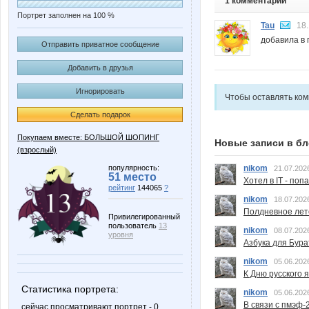
1 комментарий
Портрет заполнен на 100 %
Tau
18.
добавила в 
Отправить приватное сообщение
Добавить в друзья
Игнорировать
Чтобы оставлять ко
Сделать подарок
Покупаем вместе: БОЛЬШОЙ ШОПИНГ
Новые записи в бл
(взрослый)
популярность:
nikom
21.07.202
51 место
Хотел в IT - поп
рейтинг
144065
?
nikom
18.07.202
Полдневное лет
Привилегированный
пользователь
13
nikom
08.07.202
уровня
Азбука для Бура
nikom
05.06.202
К Дню русского 
Статистика портрета:
nikom
05.06.202
В связи с пмэф-
сейчас просматривают портрет - 0