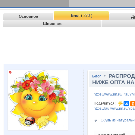
Блог
( 273 )
Основное
Д
Шпионаж
РАСПРОД
>
Блог
НИЖЕ ОПТА НА 
https://www.nn.ru/~tau
Поделиться:
https://tau.www.nn.ru/?p
Обувь из натурально