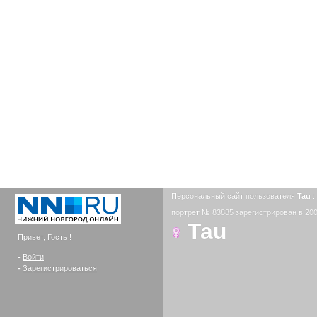
Персональный сайт пользователя
Tau
:
портрет № 83885 зарегистрирован в 200
Tau
Привет, Гость !
-
Войти
-
Зарегистрироваться