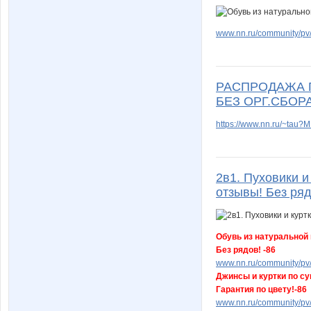
www.nn.ru/community/pv/
РАСПРОДАЖА П
БЕЗ ОРГ.СБОРА
https://www.nn.ru/~tau
2в1. Пуховики и
отзывы! Без ряд
Обувь из натуральной к
Без рядов! -86
www.nn.ru/community/pv/
Джинсы и куртки по су
Гарантия по цвету!-86
www.nn.ru/community/pv/