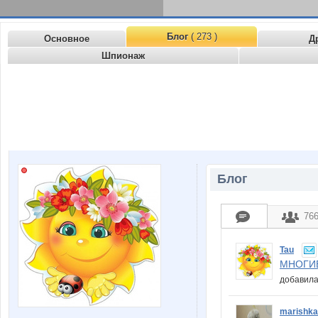
Блог
( 273 )
Основное
Д
Шпионаж
Блог
76
Tau
МНОГИЕ
добавила
marishk