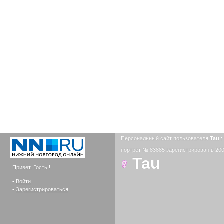
Персональный сайт пользователя
Tau
:
портрет № 83885 зарегистрирован в 200
Tau
Привет, Гость !
-
Войти
-
Зарегистрироваться