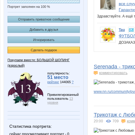
все слу
Портрет заполнен на 100 %
Гаранти
Здравствуйте. А ещё 
Отправить приватное сообщение
Tau
Добавить в друзья
ФУТБОЛ
Игнорировать
ДОЗАКАЗ
Сделать подарок
Покупаем вместе: БОЛЬШОЙ ШОПИНГ
(взрослый)
Serenada - трик
комментировать
популярность:
51 место
рейтинг
144065
?
www.nn.ru/community/pv/
Привилегированный
пользователь
13
уровня
Трикотаж с Любо
20:00
709
комм
Статистика портрета:
сейчас просматривают портрет - 0