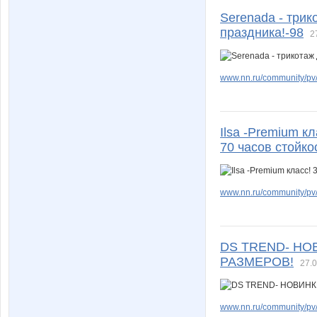
Serenada - трик
праздника!-98
2
www.nn.ru/community/pv/m
Ilsa -Premium 
70 часов стойко
www.nn.ru/community/pv/m
DS TREND- НО
РАЗМЕРОВ!
27.0
www.nn.ru/community/pv/m