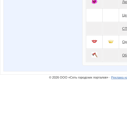
Лю
Це
СП
Од
Об
© 2026 ООО «Сеть городских порталов» ·
Реклама н