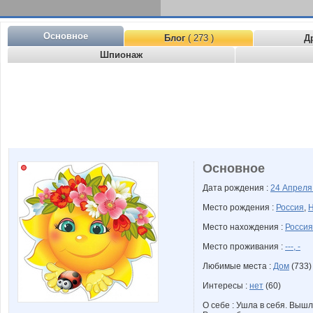
Основное
Блог
( 273 )
Д
Шпионаж
Основное
Дата рождения :
24 Апрел
Место рождения :
Россия
,
Н
Место нахождения :
Россия
Место проживания :
---, -
Любимые места :
Дом
(733)
Интересы :
нет
(60)
О себе : Ушла в себя. Вышл