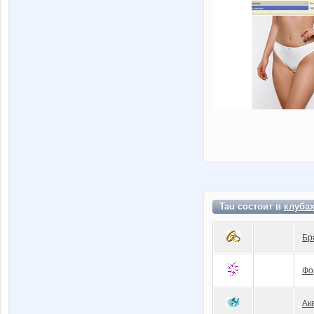
Tau состоит в
клуба
Бр
Фо
Ак