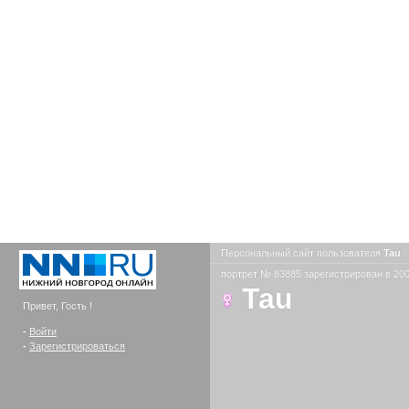
Персональный сайт пользователя
Tau
:
портрет № 83885 зарегистрирован в 200
Tau
Привет, Гость !
-
Войти
-
Зарегистрироваться