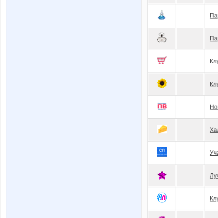
Па
Па
Кл
Кл
Но
Ха
Уч
Лу
Кл