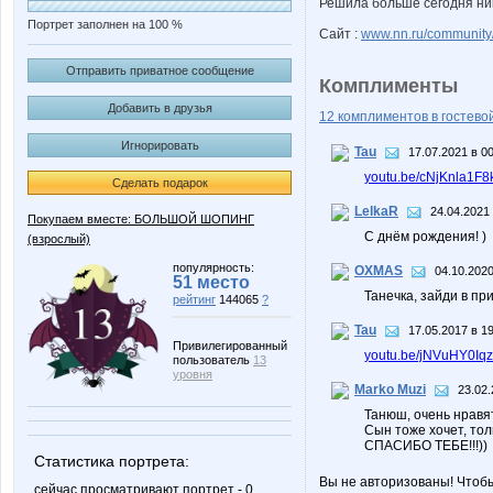
Решила больше сегодня ни
Портрет заполнен на 100 %
Сайт :
www.nn.ru/community/
Отправить приватное сообщение
Комплименты
Добавить в друзья
12 комплиментов в гостевой
Игнорировать
Tau
17.07.2021 в 0
youtu.be/cNjKnla1F8
Сделать подарок
LelkaR
24.04.2021 
Покупаем вместе: БОЛЬШОЙ ШОПИНГ
С днём рождения! )
(взрослый)
популярность:
OXMAS
04.10.2020
51 место
Танечка, зайди в прив
рейтинг
144065
?
Tau
17.05.2017 в 1
Привилегированный
youtu.be/jNVuHY0Iq
пользователь
13
уровня
Marko Muzi
23.02.
Танюш, очень нравятс
Сын тоже хочет, толь
СПАСИБО ТЕБЕ!!!))
Статистика портрета:
Вы не авторизованы! Чтоб
сейчас просматривают портрет - 0