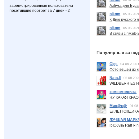
nikom
08.07.202
зарегистрированные пользователи
Азбука для Бура
посетившие портрет за 7 дней - 2
nikom
05.06.202
К Дню русского 
nikom
05.06.202
В связи с пмэф-
Популярные за не
Olgs
04.08.2026 
Фото вещей из ки
Nata.li
05.08.202
WILDBERRIES Н
комсомолочка
НУ КАКАЯ КРАСОТ
Мил@н@
01.08
ЕЛЛЕТТО!!!ДИК
ЛУЧШАЯ МАРК
[b]Обувь Ralf Ri