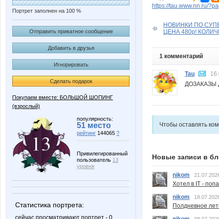
https://tau.www.nn.ru/?p
Портрет заполнен на 100 %
НОВИНКИ ПО СУП
Отправить приватное сообщение
ЦЕНА 480р! КОЛИ
Добавить в друзья
1 комментарий
Игнорировать
Tau
16.
Сделать подарок
ДОЗАКАЗЫ Д
Покупаем вместе: БОЛЬШОЙ ШОПИНГ
(взрослый)
популярность:
51 место
Чтобы оставлять ко
рейтинг
144065
?
Привилегированный
Новые записи в бл
пользователь
13
уровня
nikom
21.07.202
Хотел в IT - поп
nikom
18.07.202
Статистика портрета:
Полдневное лет
сейчас просматривают портрет - 0