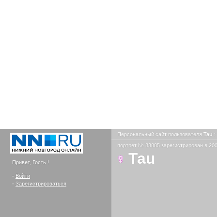
Персональный сайт пользователя
Tau
:
портрет № 83885 зарегистрирован в 200
Tau
Привет, Гость !
-
Войти
-
Зарегистрироваться