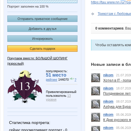
https://tau.www.nn.ru/?p
Портрет заполнен на 100 %
Трикотаж с Любовью 
Отправить приватное сообщение
0 комментариев
. Ва
Добавить в друзья
Игнорировать
Чтобы оставлять ко
Сделать подарок
Покупаем вместе: БОЛЬШОЙ ШОПИНГ
(взрослый)
Новые записи в бл
популярность:
51 место
nikom
21.07.202
+5 ↑
рейтинг
144070
?
Хотел в IT - поп
nikom
18.07.202
Привилегированный
Полдневное лет
пользователь
13
уровня
nikom
08.07.202
Азбука для Бура
nikom
05.06.202
К Дню русского 
Статистика портрета:
nikom
05.06.202
сейчас просматривают портрет - 0