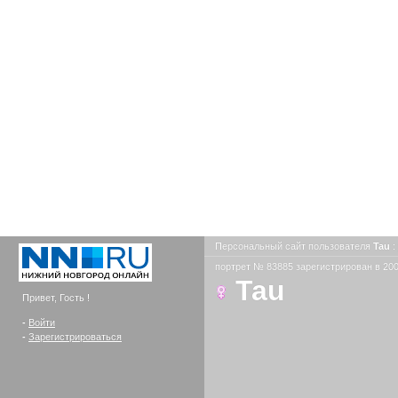
Персональный сайт пользователя
Tau
:
портрет № 83885 зарегистрирован в 200
Tau
Привет, Гость !
-
Войти
-
Зарегистрироваться