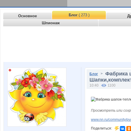
Блог
( 273 )
Основное
Д
Шпионаж
Фабрика 
>
Блог
Шапки,комплект
10:40
1100
Просмотреть или сохр
www.nn.ru/community/pv/m
Поделиться: